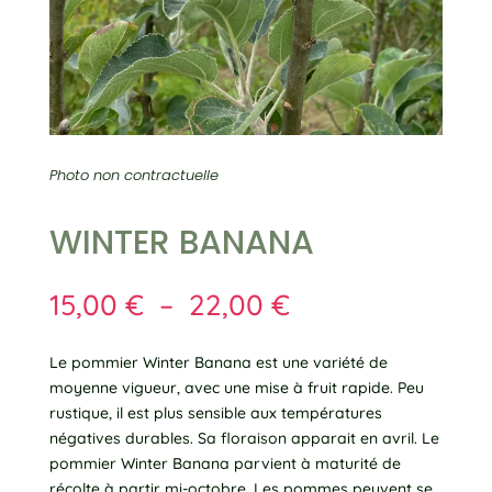
Photo non contractuelle
WINTER BANANA
Plage
15,00
€
–
22,00
€
de
prix :
Le pommier Winter Banana est une variété de
15,00 €
moyenne vigueur, avec une mise à fruit rapide. Peu
à
rustique, il est plus sensible aux températures
22,00 €
négatives durables. Sa floraison apparait en avril. Le
pommier Winter Banana parvient à maturité de
récolte à partir mi-octobre. Les pommes peuvent se