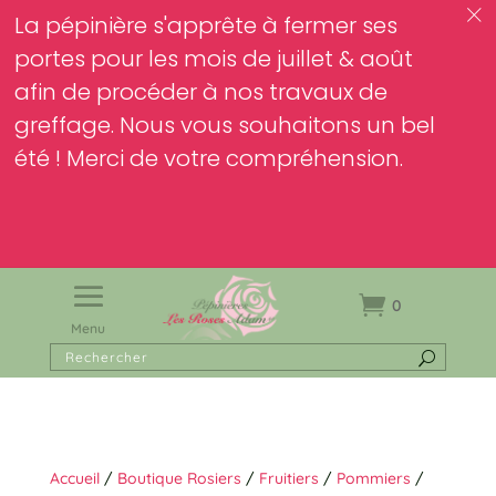
c
La pépinière s'apprête à fermer ses
portes pour les mois de juillet & août
afin de procéder à nos travaux de
greffage. Nous vous souhaitons un bel
été ! Merci de votre compréhension.
0
Menu
Accueil
/
Boutique Rosiers
/
Fruitiers
/
Pommiers
/