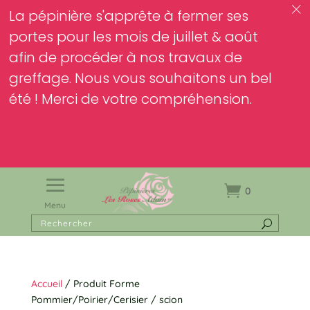
c
La pépinière s'apprête à fermer ses
portes pour les mois de juillet & août
afin de procéder à nos travaux de
greffage. Nous vous souhaitons un bel
été ! Merci de votre compréhension.
0
Menu
Accueil
/ Produit Forme
Pommier/Poirier/Cerisier / scion