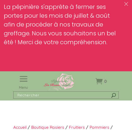
c
La pépinière s'apprête à fermer ses
portes pour les mois de juillet & août
afin de procéder à nos travaux de
greffage. Nous vous souhaitons un bel
été ! Merci de votre compréhension.
0
Menu
Accueil
/
Boutique Rosiers
/
Fruitiers
/
Pommiers
/