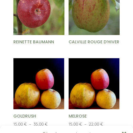
REINETTE BAUMANN
CALVILLE ROUGE D’HIVER
GOLDRUSH
MELROSE
Plage
Plage
15,00
€
–
35,00
€
15,00
€
–
22,00
€
de
de