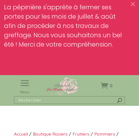
c
La pépinière s'apprête à fermer ses
portes pour les mois de juillet & août
afin de procéder à nos travaux de
greffage. Nous vous souhaitons un bel
été ! Merci de votre compréhension.
0
Menu
Accueil
/
Boutique Rosiers
/
Fruitiers
/
Pommiers
/