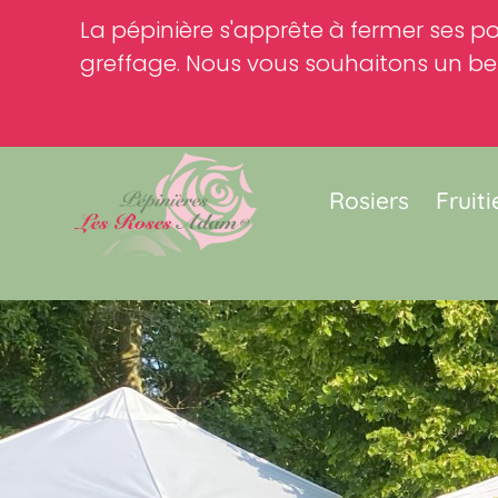
La pépinière s'apprête à fermer ses po
greffage. Nous vous souhaitons un bel
Rosiers
Fruiti