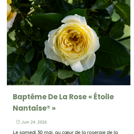
Baptême De La Rose « Étoile
Nantaise® »
Juin 24, 2026
}
Le samedi 30 mai, au cœur de la roseraie de la