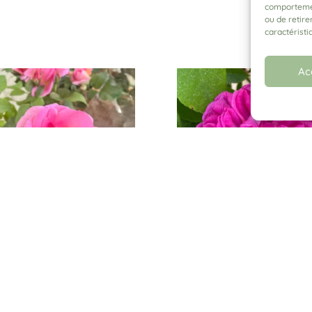
comportement
ou de retire
caractéristi
Ac
XIS DANAN® Adaraixa
ROSE DE RESCHT
Plage
Plage
0
€
–
25,00
€
13,00
€
–
25,00
€
de
de
prix :
prix :