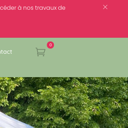
rocéder à nos travaux de
c
0
tact