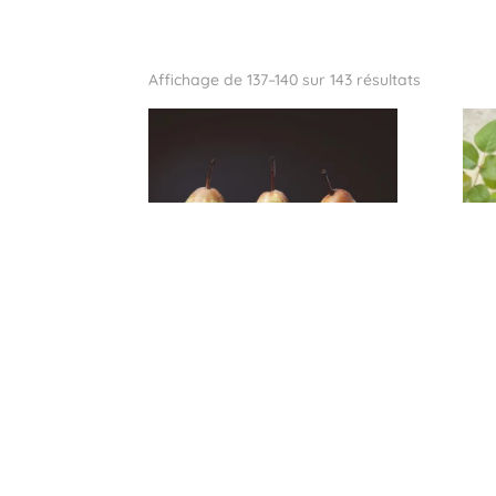
Affichage de 137–140 sur 143 résultats
BEURRÉ HARDY
ALE
13,0