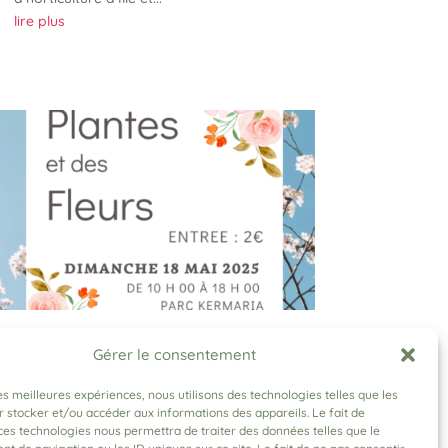
lire plus
Un projet qui se concrétise !
Gérer le consentement
Découvrez la Fête des
Plantes de Kermaria le 18
les meilleures expériences, nous utilisons des technologies telles que les
Mai
 stocker et/ou accéder aux informations des appareils. Le fait de
ces technologies nous permettra de traiter des données telles que le
12 Mai 2025