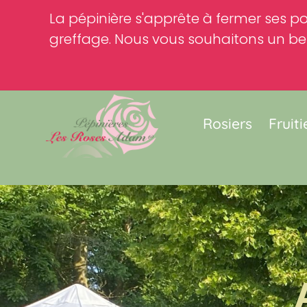
La pépinière s'apprête à fermer ses po
greffage. Nous vous souhaitons un bel
Rosiers
Fruiti