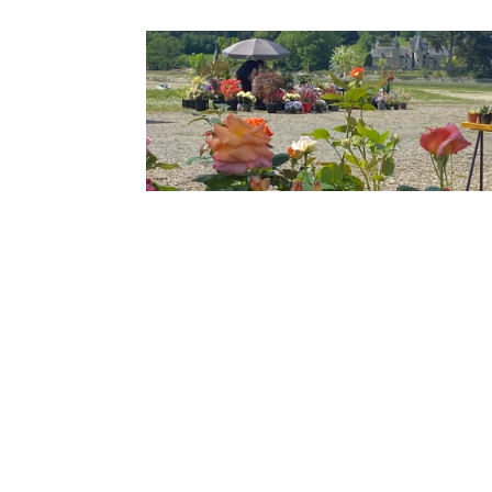
Les fêtes des plantes de
l’été
30 Mar 2025
Vous pourrez nous retrouver à de
nouvelles fêtes des plantes. Le 15 & 16
mars La foire aux arbres et aux plantes,
14160 Dives-sur-Mer Le 6 avril 2025
Plantes en folies, 2212O Yffiniac Le 13 avril