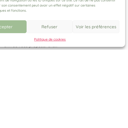
 de navigation ou les ID uniques sur ce site. Le fait de ne pas consentir
r son consentement peut avoir un effet négatif sur certaines
Après plus d'un an d'attente, une nouvelle
ques et fonctions.
fête des plantes sort de terre. Merci à
Alain Thébault, Philippe Frin et aux
membres de l'association «Les Jardins
cepter
Refuser
Voir les préférences
d'Épicure», ainsi qu'à la mairie de Saint-
Grégoire, pour avoir tout mis en œuvre
Politique de cookies
afin de vous proposer une...
lire plus