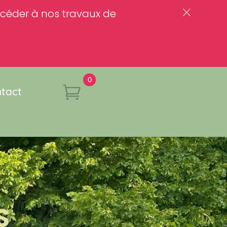
rocéder à nos travaux de
c
0
tact
S