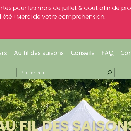
rtes pour les mois de juillet & août afin de p
 été ! Merci de votre compréhension.
ers
Au fil des saisons
Conseils
FAQ
Con
AU FIL DES SAISON