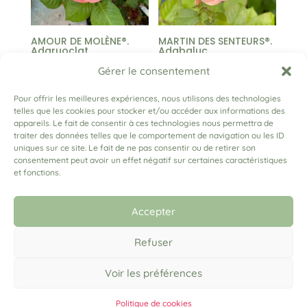
AMOUR DE MOLÈNE®.
MARTIN DES SENTEURS®.
Adaruoclat
Adabaluc
Plage
13,00
€
–
25,00
€
13,00
€
Gérer le consentement
de
Pour offrir les meilleures expériences, nous utilisons des technologies
prix :
telles que les cookies pour stocker et/ou accéder aux informations des
13,00 €
appareils. Le fait de consentir à ces technologies nous permettra de
1
2
3
4
…
34
35
36
→
traiter des données telles que le comportement de navigation ou les ID
à
uniques sur ce site. Le fait de ne pas consentir ou de retirer son
25,00 €
consentement peut avoir un effet négatif sur certaines caractéristiques
et fonctions.
(+33) 06 79 03 91 04
lesrosesadam@gmail.com
Accepter
Refuser
Mentions légales
Voir les préférences
Conditions générales de vente
Politique de cookies