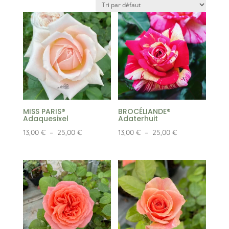
MISS PARIS®
BROCÉLIANDE®
Adaquesixel
Adaterhuit
Plage
Plage
13,00
€
–
25,00
€
13,00
€
–
25,00
€
de
de
prix :
prix :
13,00 €
13,00 €
à
à
25,00 €
25,00 €