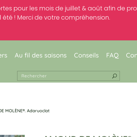
rtes pour les mois de juillet & août afin de p
 été ! Merci de votre compréhension.
ers
Au fil des saisons
Conseils
FAQ
Con
E MOLÈNE®. Adaruoclat