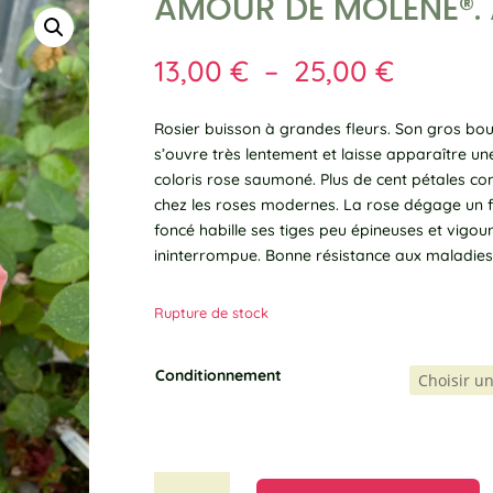
AMOUR DE MOLÈNE®. 
Plage
13,00
€
–
25,00
€
de
prix :
Rosier buisson à grandes fleurs. Son gros bout
13,00 €
s’ouvre très lentement et laisse apparaître u
à
coloris rose saumoné. Plus de cent pétales 
25,00 
chez les roses modernes. La rose dégage un fo
foncé habille ses tiges peu épineuses et vigou
ininterrompue. Bonne résistance aux maladies
Rupture de stock
Conditionnement
quantité