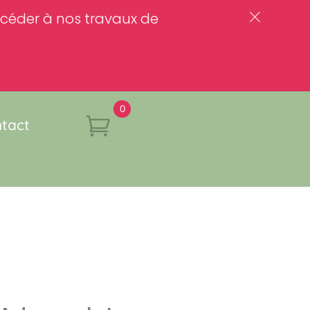
rocéder à nos travaux de
c
0
tact