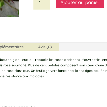
Ajouter au panier
de
AMOUR
A
DE
l
MOLÈNE®.
t
Adaruoclat
e
r
n
a
plémentaires
Avis (0)
t
i
bouton globuleux, qui rappelle les roses anciennes, s'ouvre très len
v
ris rose saumoné. Plus de cent pétales composent son cœur d'une 
e
 rose classique. Un feuillage vert foncé habille ses tiges peu épin
:
nne résistance aux maladies.