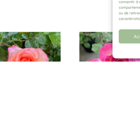
consentir à 
comportement
ou de retire
caractéristi
Ac
A DEL CAMINO®.
SWEET DELIGHT®. Adalegski
belegip
Plage
13,00
€
–
25,00
€
Plage
0
€
–
25,00
€
de
de
prix :
prix :