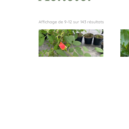
Affichage de 9–12 sur 143 résultats
HAPPY DANCE® Adaphyri
ROS
Ada
Plage
18,00
€
–
35,00
€
13,0
de
prix :