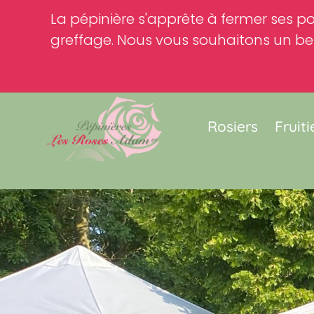
La pépinière s'apprête à fermer ses po
greffage. Nous vous souhaitons un bel
Rosiers
Fruiti