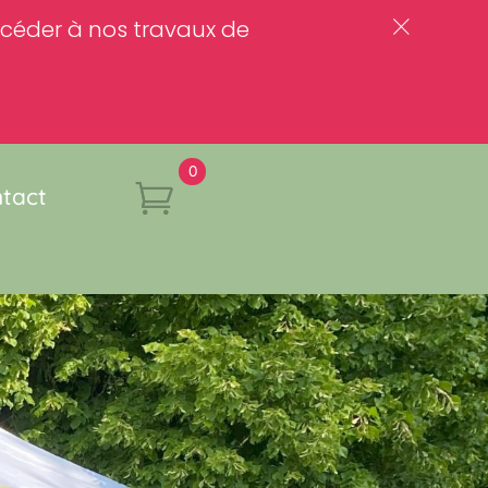
rocéder à nos travaux de
c
0
tact