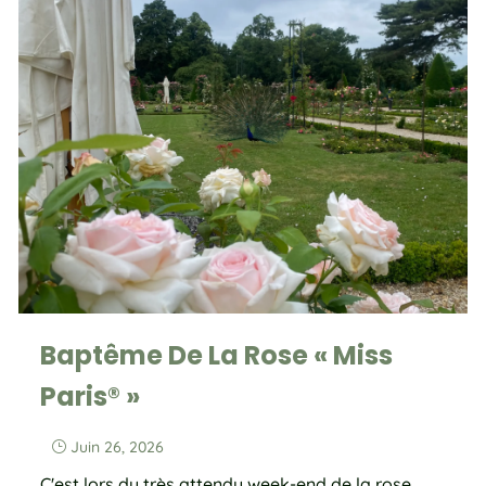
Baptême De La Rose « Miss
Paris® »
Juin 26, 2026
}
C'est lors du très attendu week-end de la rose,