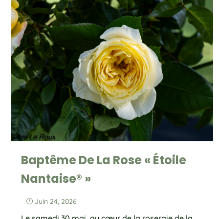
Baptême De La Rose « Étoile
Nantaise® »
Juin 24, 2026
}
Le samedi 30 mai, au cœur de la roseraie de la