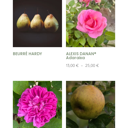
BEURRÉ HARDY
ALEXIS DANAN®
Adaraixa
Plage
13,00
€
–
25,00
€
de
prix :
13,00 €
à
25,00 €