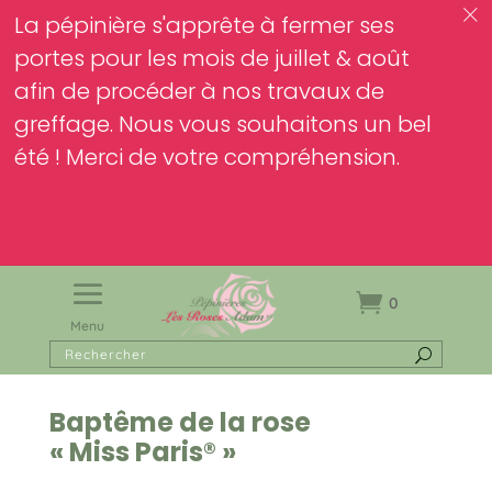
c
La pépinière s'apprête à fermer ses
portes pour les mois de juillet & août
afin de procéder à nos travaux de
greffage. Nous vous souhaitons un bel
été ! Merci de votre compréhension.
0
Menu
Baptême de la rose
« Miss Paris® »