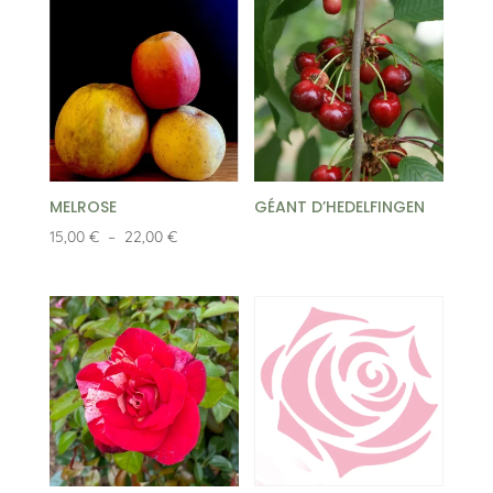
MELROSE
GÉANT D’HEDELFINGEN
Plage
15,00
€
–
22,00
€
de
prix :
15,00 €
à
22,00 €