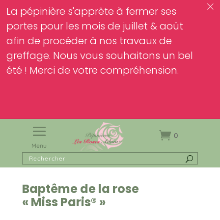
c
La pépinière s'apprête à fermer ses
portes pour les mois de juillet & août
afin de procéder à nos travaux de
greffage. Nous vous souhaitons un bel
été ! Merci de votre compréhension.
0
Menu
Baptême de la rose
« Miss Paris® »