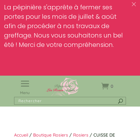
c
La pépinière s'apprête à fermer ses
portes pour les mois de juillet & août
afin de procéder à nos travaux de
greffage. Nous vous souhaitons un bel
été ! Merci de votre compréhension.
0
Menu
Accueil
/
Boutique Rosiers
/
Rosiers
/ CUISSE DE