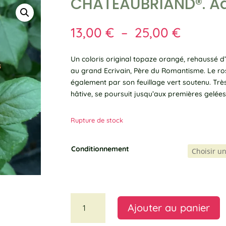
CHATEAUBRIAND®. 
Plage
13,00
€
–
25,00
€
de
prix :
Un coloris original topaze orangé, rehaussé d
13,00 €
au grand Ecrivain, Père du Romantisme. Le ro
à
également par son feuillage vert soutenu. Trè
25,00 
hâtive, se poursuit jusqu’aux premières gelées
Rupture de stock
Conditionnement
quantité
Ajouter au panier
de
CHATEAUBRIAND®.