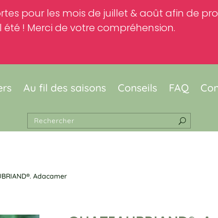
rtes pour les mois de juillet & août afin de p
 été ! Merci de votre compréhension.
ers
Au fil des saisons
Conseils
FAQ
Con
BRIAND®. Adacamer