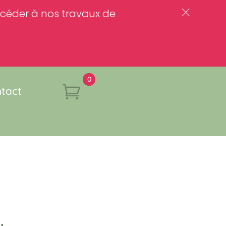
rocéder à nos travaux de
c
0
tact