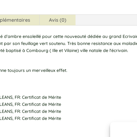
A
Adacamer
l
t
plémentaires
Avis (0)
e
r
sé d’ambre ensoleillé pour cette nouveauté dédiée au grand Ecrivain
n
par son feuillage vert soutenu. Très bonne resistance aux maladies.
a
é baptisé à Combourg ( Ille et Vilaine) ville natale de l'écrivain.
t
i
v
nne toujours un merveilleux effet.
e
:
EANS, FR: Certificat de Mérite
EANS, FR: Certificat de Mérite
EANS, FR: Certificat de Mérite
EANS, FR: Certificat de Mérite