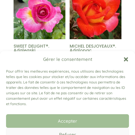
à
à
35,00 €
25,00 €
SWEET DELIGHT®.
MICHEL DESJOYEAUX®.
Adalegski
Adalopac
Plage
Plage
13,00
€
–
25,00
€
13,00
€
–
25,00
€
Gérer le consentement
de
de
Pour offrir les meilleures expériences, nous utilisons des technologies
prix :
prix :
telles que les cookies pour stocker et/ou accéder aux informations des
13,00 €
13,00 €
appareils. Le fait de consentir à ces technologies nous permettra de
←
1
2
3
4
5
6
…
34
35
36
→
traiter des données telles que le comportement de navigation ou les ID
à
à
uniques sur ce site. Le fait de ne pas consentir ou de retirer son
25,00 €
25,00 €
consentement peut avoir un effet négatif sur certaines caractéristiques
et fonctions.
(+33) 06 79 03 91 04
lesrosesadam@gmail.com
Accepter
Refuser