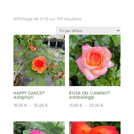
Affichage de 9–12 sur 143 résultats
HAPPY DANCE®
ROSA DEL CAMINO®.
Adaphyri
Adabelegip
Plage
Plage
18,00
€
–
35,00
€
13,00
€
–
25,00
€
de
de
prix :
prix :
18,00 €
13,00 €