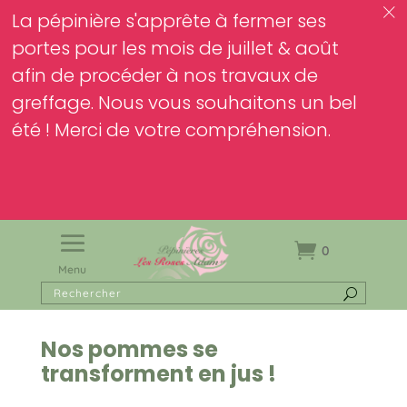
c
La pépinière s'apprête à fermer ses
portes pour les mois de juillet & août
afin de procéder à nos travaux de
greffage. Nous vous souhaitons un bel
été ! Merci de votre compréhension.
0
Menu
Nos pommes se
transforment en jus !