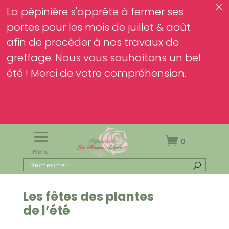
c
La pépinière s'apprête à fermer ses
portes pour les mois de juillet & août
afin de procéder à nos travaux de
greffage. Nous vous souhaitons un bel
été ! Merci de votre compréhension.
0
Menu
Les fêtes des plantes
de l’été