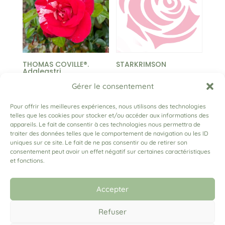
22,00 €
THOMAS COVILLE®.
STARKRIMSON
Adalegstri
Plage
13,00
€
–
25,00
€
Gérer le consentement
de
Pour offrir les meilleures expériences, nous utilisons des technologies
prix :
telles que les cookies pour stocker et/ou accéder aux informations des
13,00 €
appareils. Le fait de consentir à ces technologies nous permettra de
←
1
2
3
…
31
32
33
34
35
36
→
traiter des données telles que le comportement de navigation ou les ID
à
uniques sur ce site. Le fait de ne pas consentir ou de retirer son
25,00 €
consentement peut avoir un effet négatif sur certaines caractéristiques
et fonctions.
(+33) 06 79 03 91 04
lesrosesadam@gmail.com
Accepter
Refuser
Mentions légales