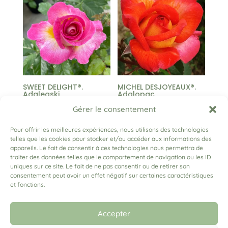
à
à
35,00 €
25,00 €
SWEET DELIGHT®.
MICHEL DESJOYEAUX®.
Adalegski
Adalopac
Plage
Plage
13,00
€
–
25,00
€
13,00
€
–
25,00
€
Gérer le consentement
de
de
Pour offrir les meilleures expériences, nous utilisons des technologies
prix :
prix :
telles que les cookies pour stocker et/ou accéder aux informations des
13,00 €
13,00 €
appareils. Le fait de consentir à ces technologies nous permettra de
←
1
2
3
4
5
6
…
34
35
36
→
traiter des données telles que le comportement de navigation ou les ID
à
à
uniques sur ce site. Le fait de ne pas consentir ou de retirer son
25,00 €
25,00 €
consentement peut avoir un effet négatif sur certaines caractéristiques
et fonctions.
(+33) 06 79 03 91 04
lesrosesadam@gmail.com
Accepter