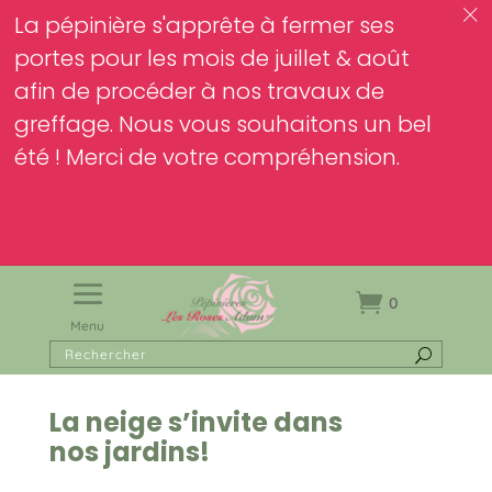
c
La pépinière s'apprête à fermer ses
portes pour les mois de juillet & août
afin de procéder à nos travaux de
greffage. Nous vous souhaitons un bel
été ! Merci de votre compréhension.
0
Menu
La neige s’invite dans
nos jardins!