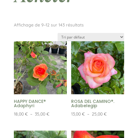
Affichage de 9–12 sur 143 résultats
HAPPY DANCE®
ROSA DEL CAMINO®.
Adaphyri
Adabelegip
Plage
Plage
18,00
€
–
35,00
€
13,00
€
–
25,00
€
de
de
prix :
prix :
18,00 €
13,00 €