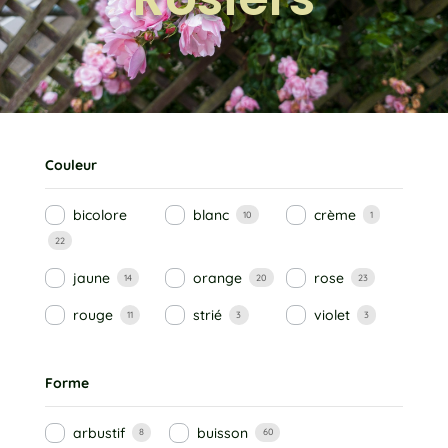
Couleur
bicolore
blanc
crème
10
1
22
jaune
orange
rose
14
20
23
rouge
strié
violet
11
3
3
Forme
arbustif
buisson
8
60