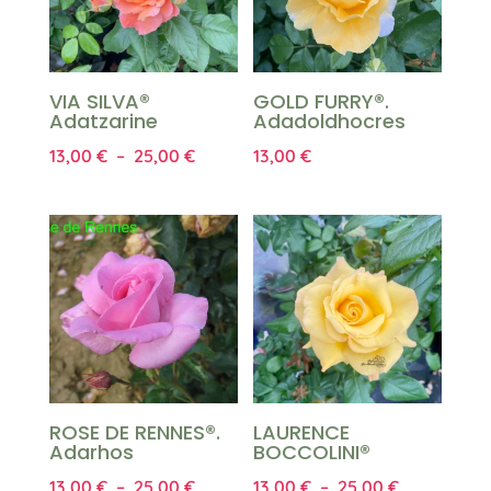
VIA SILVA®
GOLD FURRY®.
Adatzarine
Adadoldhocres
Plage
13,00
€
–
25,00
€
13,00
€
de
prix :
13,00 €
à
25,00 €
ROSE DE RENNES®.
LAURENCE
Adarhos
BOCCOLINI®
Plage
Plage
13,00
€
–
25,00
€
13,00
€
–
25,00
€