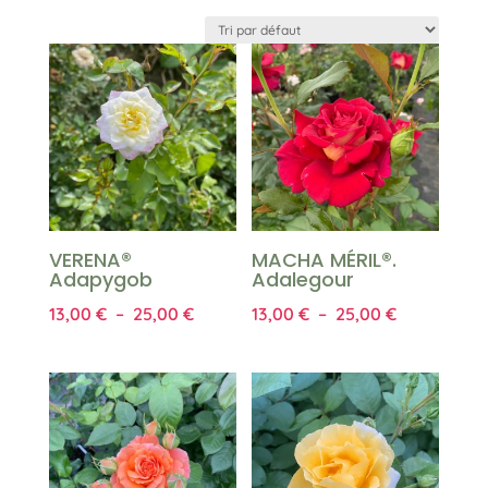
VERENA®
MACHA MÉRIL®.
Adapygob
Adalegour
Plage
Plage
13,00
€
–
25,00
€
13,00
€
–
25,00
€
de
de
prix :
prix :
13,00 €
13,00 €
à
à
25,00 €
25,00 €