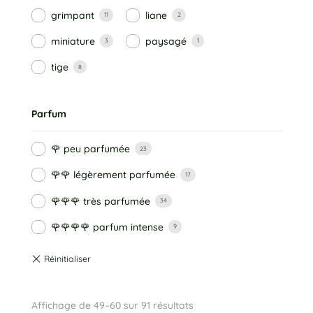
grimpant
liane
11
2
miniature
paysagé
3
1
tige
8
Parfum
🌹 peu parfumée
23
🌹🌹 légèrement parfumée
17
🌹🌹🌹 très parfumée
34
🌹🌹🌹🌹 parfum intense
9
Affichage de 49–60 sur 91 résultats