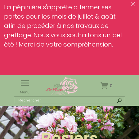
c
La pépinière s'apprête à fermer ses
portes pour les mois de juillet & août
afin de procéder à nos travaux de
greffage. Nous vous souhaitons un bel
été ! Merci de votre compréhension.
0
Menu
Rosiers