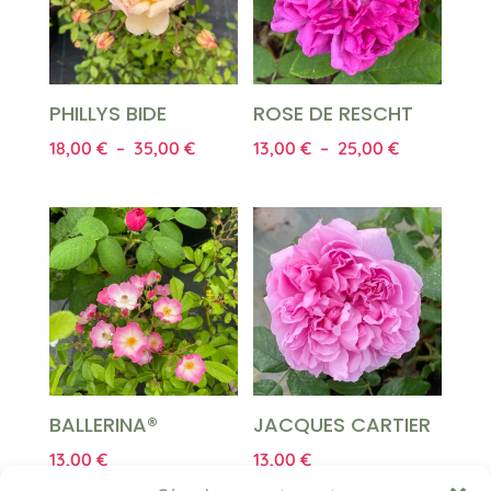
PHILLYS BIDE
ROSE DE RESCHT
Plage
Plage
18,00
€
–
35,00
€
13,00
€
–
25,00
€
de
de
prix :
prix :
18,00 €
13,00 €
à
à
35,00 €
25,00 €
BALLERINA®
JACQUES CARTIER
13,00
€
13,00
€