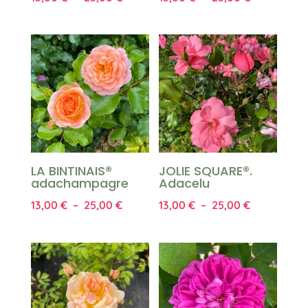
de
de
prix :
prix :
13,00 €
13,00 €
à
à
25,00 €
25,00 €
LA BINTINAIS®
JOLIE SQUARE®.
adachampagre
Adacelu
Plage
Plage
13,00
€
–
25,00
€
13,00
€
–
25,00
€
de
de
prix :
prix :
13,00 €
13,00 €
à
à
25,00 €
25,00 €